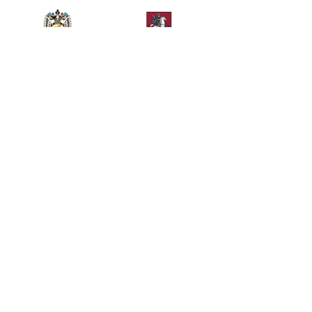
Министерство спорта
Департамент спорта и
Российской Федерации
туризма города Москвы
Телефон
+7 (495) 956-33-60
Общие вопросы
Билетный отдел
kremlincup@russport.ru
ticket@russport.ru
ЗАО «Кубок Кремля». Москва, Олимпийский
проспект, 16, южный служебный вход в СК