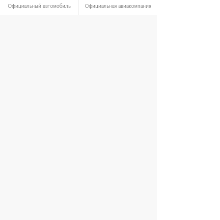
Официальный автомобиль
Официальная авиакомпания
Официальный хронометрист
Официальный партнер
При поддержке
Министерство спорта
Департамент спорта и