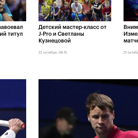
завоевал
Детский мастер-класс от
Вним
ий титул
J-Pro и Светланы
Изме
Кузнецовой
матче
22 октября, 08:15
21 октяб