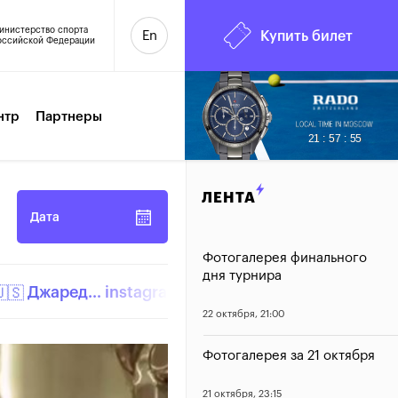
инистерство спорта
En
Купить билет
оссийской Федерации
нтр
Партнеры
7
21 : 57 : 56
ЛЕНТА
Дата
Фотогалерея финального
дня турнира
Джаред…
instagram.com/p/BbOggd9HM2G/
22 октября, 21:00
Фотогалерея за 21 октября
21 октября, 23:15