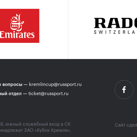
 вопросы
—
kremlincup@russport.ru
ный отдел
—
ticket@russport.ru
16, южный служебный вход в СК
Сайт сде
инадлежат ЗАО «Кубок Кремля»,