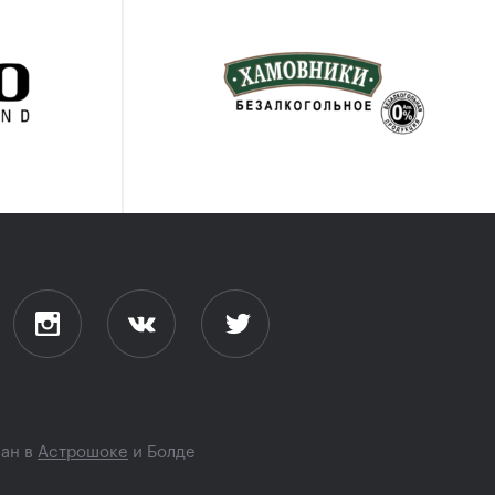
Фотогалерея пятого
игрового дня
18 октября, 23:00
Ещё одна сеяная покидает
турнир: Вихлянцева
обыграла Веснину
18 октября, 22:45
Андрей Кузнецов: «Рад, что
зрителям понравился матч,
я и сам получил
удовольствие»
18 октября, 22:30
лан в
Астрошоке
и
Болде
Первые сеяные выиграли,
четвёртые — покидают