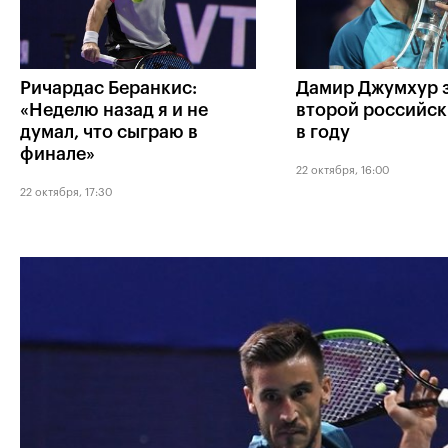
Ричардас Беранкис:
Дамир Джумхур 
«Неделю назад я и не
второй российск
думал, что сыграю в
в году
финале»
22 октября, 16:00
22 октября, 17:30