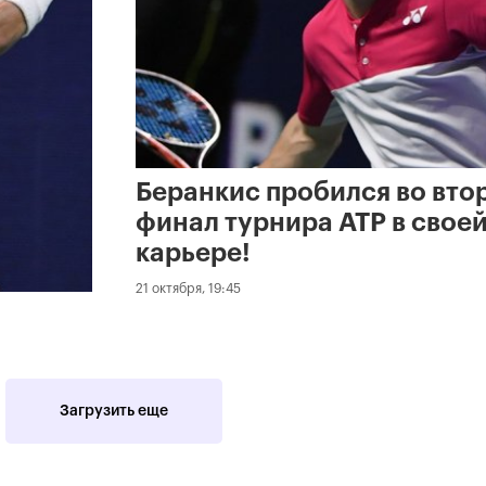
Беранкис пробился во вто
финал турнира ATP в свое
карьере!
21 октября, 19:45
Загрузить еще