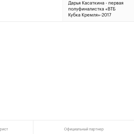
Дарья Касаткина - первая
полуфиналистка «ВТБ
Кубка Кремля»-2017
19 октября, 14:00
Мирза Басич проходит в
четвертьфинал
19 октября, 13:30
Сеппи вырвал победу у
Кольшрайбера
19 октября, 01:00
Расписание матчей на 19
октября
19 октября, 00:00
рист
Официальный партнер