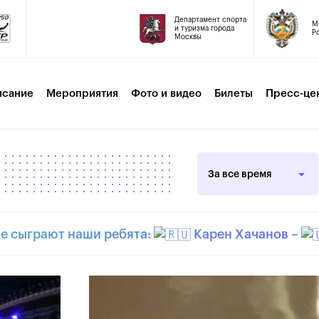
Департамент спорта
М
и туризма города
Р
Москвы
исание
Мероприятия
Фото и видео
Билеты
Пресс-це
За все время
не сыграют наши ребята:
Карен Хачанов –