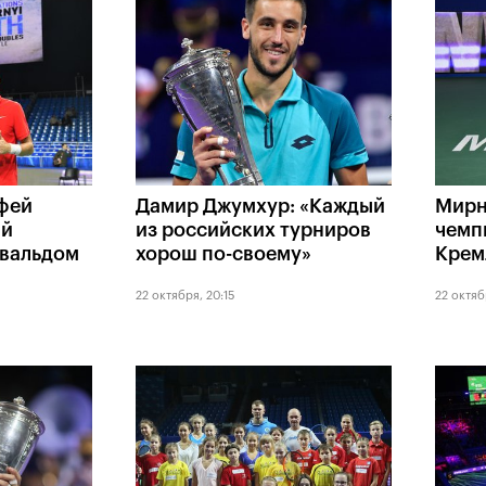
фей
Дамир Джумхур: «Каждый
Мирн
ый
из российских турниров
чемп
свальдом
хорош по-своему»
Крем
22 октября, 20:15
22 октяб