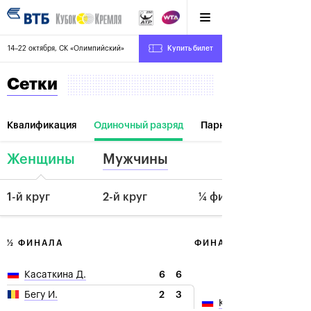
14–22 октября, СК «Олимпийский»
Купить билет
Сетки
Квалификация
Одиночный разряд
Парный разряд
Женщины
Мужчины
1-й круг
2-й круг
¼ финала
½ ФИНАЛА
ФИНАЛ
6
6
Касаткина Д.
2
3
Бегу И.
Касаткина Д.