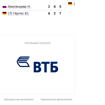
(7) Гёргес Ю.
2
6
5
Вихлянцева Н.
6
2
7
(7) Гёргес Ю.
ТИТУЛЬНЫЙ СПОНСОР
Официальный автомобиль
Официальная авиакомпания