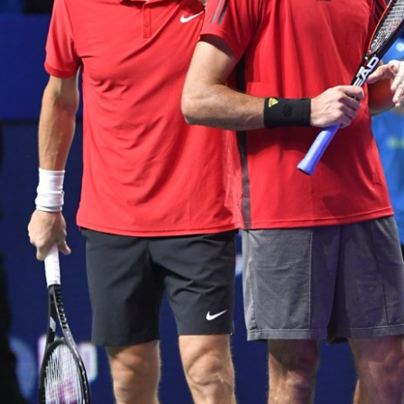
Беранкис пробился во вто
финал турнира ATP в свое
карьере!
21 октября, 19:45
Загрузить еще