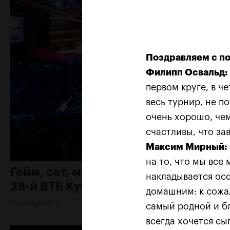
Поздравляем с по
Филипп Освальд:
первом круге, в ч
весь турнир, не п
очень хорошо, чем
счастливы, что за
Максим Мирный:
на то, что мы все 
Гейм, сет, матч - завершился
накладывается осо
28-й ВТБ Кубок Кремля
домашним: к сожал
27 октября, 12:30
самый родной и бл
всегда хочется сы