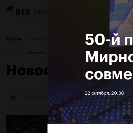
14–22 октября, спортивный комплекс «Олимпийский»
50-й 
Турнир
Новости
Игроки
Сетки
Результаты и расп
Мирно
Новости
совме
Контакты
22 октября, 20:30
Сегодня во втором туре турнира в Мила