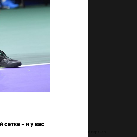
сетке – и у вас
рист
Официальный партнер