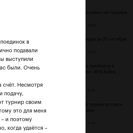
День «Emirates» на турнире
20 октября, 23:45
Фотогалерея за 20 октября
поединок в
лично подавали
20 октября, 22:45
 мы выступили
Беранкис пробился в
нас были. Очень
полуфинал «ВТБ Кубка
Кремля»
а счёт. Несмотря
20 октября, 22:15
и подачу,
ого
от турнир своим
Мужской турнир остался
тому это для меня
без россиян
 – и поэтому
20 октября, 21:45
о, когда удаётся –