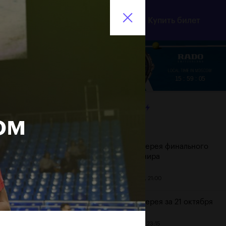
инистерство спорта
En
Купить билет
оссийской Федерации
нтр
Партнеры
8
15 : 59 : 07
ЛЕНТА
ом
Дата
Фотогалерея финального
дня турнира
Джаред…
instagram.com/p/BbOggd9HM2G/
22 октября, 21:00
Фотогалерея за 21 октября
21 октября, 23:15