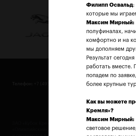
Филипп Освальд
:
которые мы играем
Максим Мирный:
полуфиналах, начи
комфортно и на ко
мы дополняем друг
Результат сегодня
работать вместе. 
попадем по заявке
более крупные ту
Телефон
:
+7 (495) 956-33-60
Общие
Билет
Как вы можете пр
Кремля»?
Максим Мирный:
ЗАО «Кубок Кремля». Москва, Олимпийский проспект, 
световое решение
«Олимпийский», 2-й этаж. © Исключительные права пр
и охраняются в соответствии с законом. 2008-2017