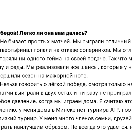
бедой! Легко ли она вам далась?
Не бывает простых матчей. Мы сыграли отличный 
етвертьфинал попали на отказе соперников. Мы от
отеряли ни одного гейма на своей подаче. Так что
у и рады. Мы реализовали все шансы, которые у 
вершили сезон на мажорной ноте.
Нельзя говорить о лёгкой победе, смотря только н
матчи выиграли в двух сетах и ни разу не проиграл
Прогулка за кулисы мужск
бое давление, когда мы играем дома. Я считаю эт
турнира
ению, у меня дома в Минске нет турнира ATP, поэ
27 октября, 11:00
изкий турнир. У меня много членов семьи, друзей
грать наилучшим образом. Не всегда это удаётся, н