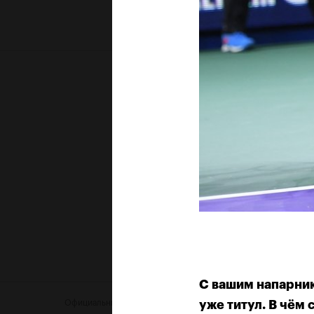
С вашим напарник
Официальный автомобиль
уже титул. В чём 
Офи