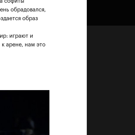
да софиты
ень обрадовался,
оздается образ
ир: играют и
 к арене, нам это