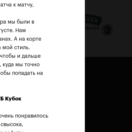
атча к матчу,
ра мы были в
густе. Нам
анах. А на корте
 мой стиль.
 чтобы и дальше
, куда мы точно
тобы попадать на
ТБ Кубок
 очень понравилось
лан в
Астрошоке
и
Болде
 свысока,