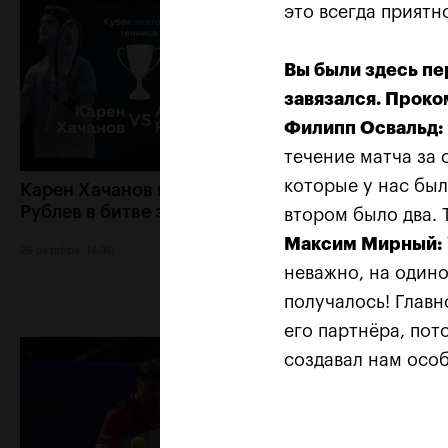
это всегда приятн
Вы были здесь пе
завязался. Проко
Филипп Освальд:
течение матча за 
которые у нас был
Карен Хачанов и Андрей
50-й парный тро
Рублев в битве за титул
Мирного и перв
втором было два. 
совместный с О
Максим Мирный:
26 октября, 14:30
неважно, на одино
22 октября, 20:30
получалось! Глав
его партнёра, пот
создавал нам осо