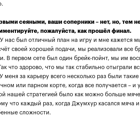
о.
рвыми сеяными, ваши соперники – нет, но, тем н
мментируйте, пожалуйста, как прошёл финал.
У нас был отличный план на игру и мне кажется 
счёт своей хорошей подачи, мы реализовали все б
и. В первом сете был один брейк-пойнт, мы им вос
фей
Дамир Джумхур: «Каждый
Мирн
ый
из российских турниров
чемп
Так что здорово, что мы так стабильно отыграли в
свальдом
хорош по-своему»
Крем
У меня за карьеру всего несколько раз были такие
чном или парном корте, когда все получается – и у
22 октября, 20:15
22 октяб
ной нашей стратегией было как можно больше мяче
ому что каждый раз, когда Джумхур касался мяча и 
бенные сложности.