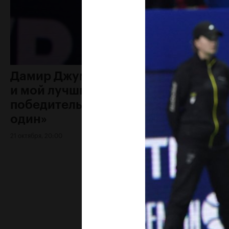
Дамир Джумхур: «Пусть Мирза
и мой лучший друг, но
победитель может быть только
один»
21 октября, 20:00