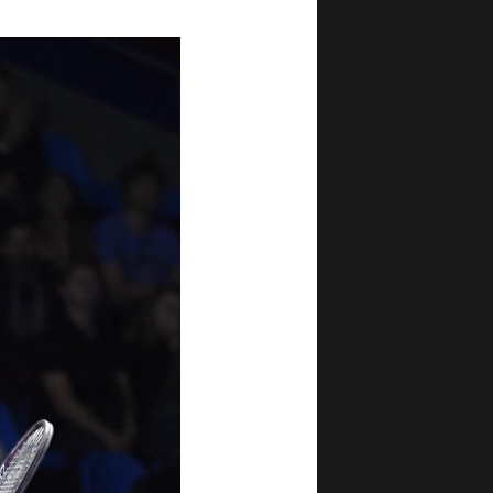
анию зрителей!
нено расписание
й на 22 октября
ря, 23:30