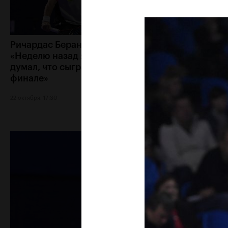
Ричардас Беранкис:
Дамир Джумхур 
«Неделю назад я и не
второй российск
думал, что сыграю в
в году
финале»
22 октября, 16:00
22 октября, 17:30