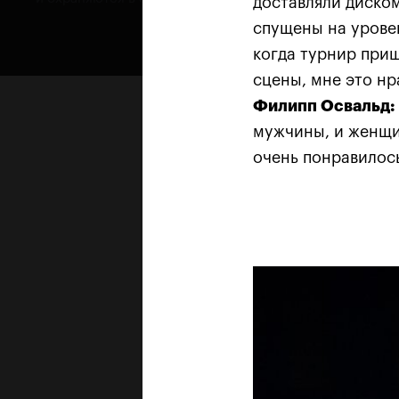
доставляли диском
спущены на уровен
когда турнир приш
сцены, мне это нр
Филипп Освальд:
мужчины, и женщин
очень понравилось