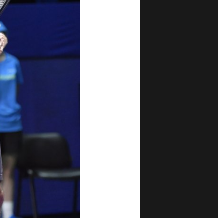
рой
й