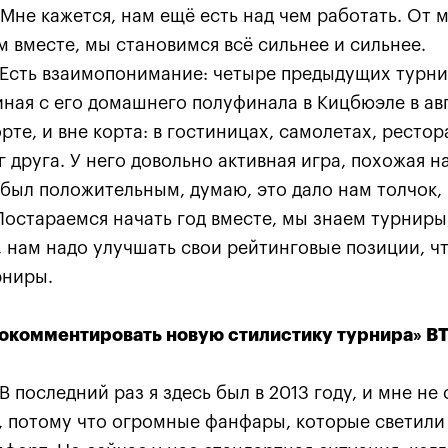
 Мне кажется, нам ещё есть над чем работать. От м
 вместе, мы становимся всё сильнее и сильнее.
Есть взаимопонимание: четыре предыдущих турни
ная с его домашнего полуфинала в Кицбюэле в ав
рте, и вне корта: в гостиницах, самолетах, рестор
 друга. У него довольно активная игра, похожая на
 был положительным, думаю, это дало нам толчок,
Постараемся начать год вместе, мы знаем турниры
, нам надо улучшать свои рейтинговые позиции, ч
рниры.
 вопросы
—
kremlincup@russport.ru
ный отдел
—
ticket@russport.ru
окомментировать новую стилистику турнира» В
В последний раз я здесь был в 2013 году, и мне не
16, южный служебный вход в СК
Сайт сде
, потому что огромные фанфары, которые светили
инадлежат ЗАО «Кубок Кремля»,