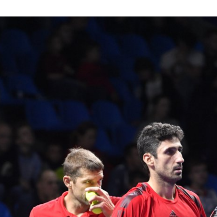
завоевал
Детский мастер-класс от
Вним
ий титул
J-Pro и Светланы
Изме
Кузнецовой
матче
22 октября, 08:15
21 октяб