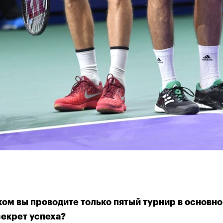
ТИТУЛЬНЫЙ СПОНСОР
ом вы проводите только пятый турнир в основной 
секрет успеха?
циальная авиакомпания
Официальный хрономет