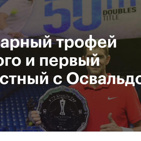
Департамент спорта
М
и туризма города
Р
Москвы
парный трофей
исание
Мероприятия
Фото и видео
Билеты
Пресс-це
го и первый
стный с Освальд
За все время
не сыграют наши ребята:
Карен Хачанов –