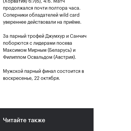
(Хорватия) 6:7(6), 4:6. Матч
продолжался почти полтора часа.
Соперники обладателей wild card
увереннее действовали на приёме.
За парный трофей Джумхур и Санчич
поборются с лидерами посева
Максимом Мирным (Беларусь) и
Филиппом Освальдом (Австрия).
Гейм, сет, матч - завершился
Мужской парный финал состоится в
28-й ВТБ Кубок Кремля
воскресенье, 22 октября.
27 октября, 12:30
Читайте также