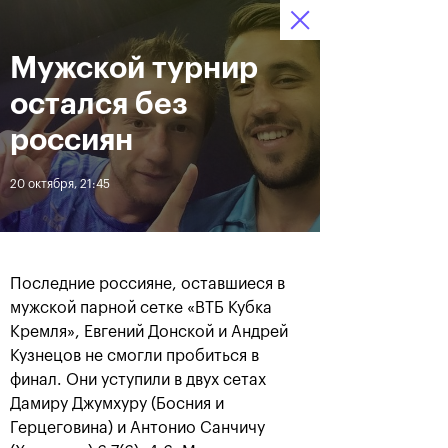
Мужской турнир
14–22 октября, СК «Олимпийский»
Купить билет
остался без
Новости
россиян
20 октября, 21:45
За все время
Дата
Сегодня во втором туре турнира в Милане сыграют наши реб
ЛЕНТА
Последние россияне, оставшиеся в
мужской парной сетке «ВТБ Кубка
Фотогалерея финального
Фотогалерея за 21
Кремля», Евгений Донской и Андрей
дня турнира
октября
Кузнецов не смогли пробиться в
финал. Они уступили в двух сетах
22 октября, 21:00
Дамиру Джумхуру (Босния и
21 октября, 23:15
Герцеговина) и Антонио Санчичу