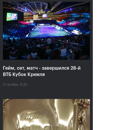
Прогулка за кулисы
мужского турнира
27 октября, 11:00
Гейм, сет, матч - завершился 28-й
ВТБ Кубок Кремля
27 октября, 12:30
Карен Хачанов и
50-й парный трофей
Андрей Рублев в битве
Мирного и первый
за титул
совместный с
Освальдом
26 октября, 14:30
22 октября, 20:30