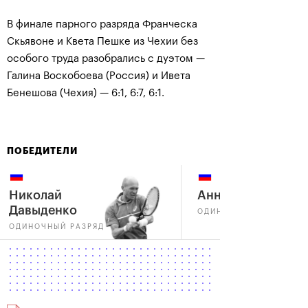
В финале парного разряда Франческа
Скьявоне и Квета Пешке из Чехии без
особого труда разобрались с дуэтом —
Галина Воскобоева (Россия) и Ивета
Бенешова (Чехия) — 6:1, 6:7, 6:1.
ПОБЕДИТЕЛИ
Николай
Анна Чакветадзе
Давыденко
ОДИНОЧНЫЙ РАЗРЯД
ОДИНОЧНЫЙ РАЗРЯД