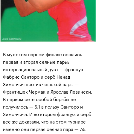
В мужском парном финале сошлись
первая и вторая сеяные пары:
интернациональный дуэт — француз
Фабрис Санторо и серб Ненад
Зимончич против чешской пары —
Франтишек Чермак и Ярослав Левински.
В первом сете особой борьбы не
получилось — 6:1 в пользу Санторо и
Зимончича. И во втором француз и серб
все же доказали, что на этом турнире
именно они первая сеяная пара — 7:5.